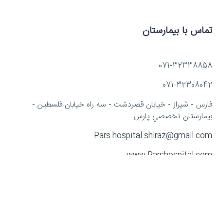
تماس با بيمارستان
071-32338858
071-32308042
فارس - شيراز - خيابان قصردشت - سه راه خيابان فلسطين -
بيمارستان تخصصي پارس
Pars.hospital.shiraz@gmail.com
www.Parshospital.com
© 2023 . All rights reserved.