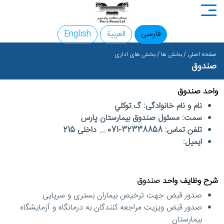
فارسی
العربية
English
صفحه اصلی
/
بخش ها
/
بخش های اداری
صندوق
واحد صندوق
نام و نام خانوادگی: گ.توكلي
سمت: مسئول صندوق بیمارستان پارس
تلفن تماس: 32338858-071 ... داخلی 215
ایمیل:
شرح وظايف واحد
صندوق
صدور قبض جهت ترخیص بیماران بستری و سرپایی
صدور قبض ویزیت مراجعه کنندگان به درمانگاه و آزمایشگاه
بیمارستان